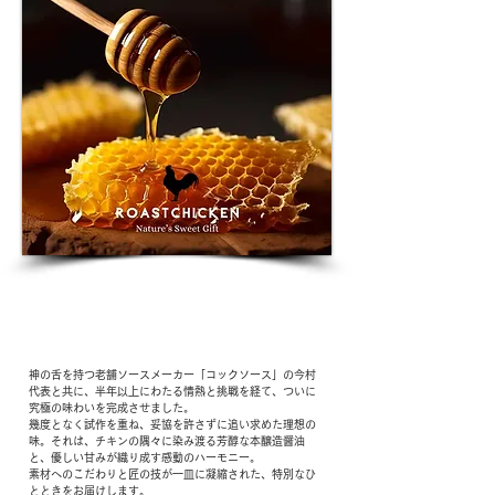
Our Pride 02
誇りと魂が宿る「秘伝のタレ」
神の舌を持つ老舗ソースメーカー「コックソース」の今村
代表と共に、半年以上にわたる情熱と挑戦を経て、ついに
究極の味わいを完成させました。
幾度となく試作を重ね、妥協を許さずに追い求めた理想の
味。それは、チキンの隅々に染み渡る芳醇な本醸造醤油
と、優しい甘みが織り成す感動のハーモニー。
素材へのこだわりと匠の技が一皿に凝縮された、特別なひ
とときをお届けします。