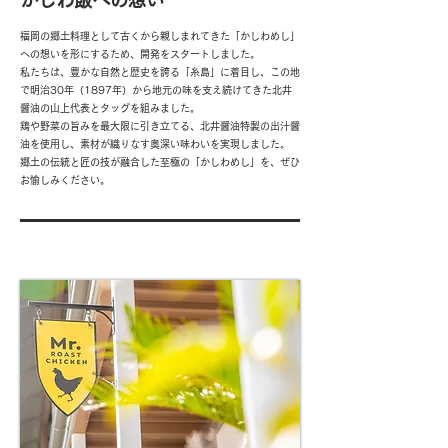
かしわ飯への想い
福岡の郷土料理として古くから親しまれてきた「かしわめし」
への想いを形にするため、開発をスタートしました。
私たちは、豊かな自然と歴史を誇る「糸島」に着目し、この地
で明治30年（1897年）から地元の味を支え続けてきた北井
醤油の山上代表とタッグを組みました。
鶏や野菜の旨みを最大限に引き立てる、北井醤油特製の出汁醤
油を使用し、素材が織りなす奥深い味わいを実現しました。
郷土の伝統と匠の技が融合した至極の「かしわめし」を、ぜひ
お愉しみください。