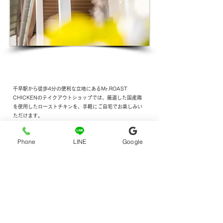
Our Service 01
テイクアウトショップ運営
千早駅から徒歩4分の便利な立地にあるMr.ROAST
CHICKENのテイクアウトショップでは、厳選した国産鶏
を使用したローストチキンを、手軽にご自宅でお楽しみい
ただけます。
一羽一羽丁寧に焼き上げたチキンは、香ばしい皮目とジュ
ーシーな旨みが特徴で、専門店ならではの味わいをご提供
Phone
LINE
Google
しています。
夕食のメインはもちろん、お弁当のおかずやおつまみとし
てもご利用いただけるため、幅広いシーンで活躍します。
忙しい日でも“ちょっと特別な食卓”を叶えられる商品とし
て、地域のお客様に愛されるお店づくりを目指していま
す。