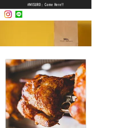
#MISURO
Come Here
!!
|
About